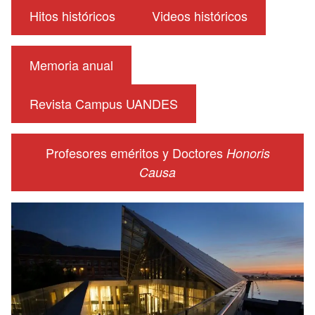
Hitos históricos
Videos históricos
Memoria anual
Revista Campus UANDES
Profesores eméritos y Doctores
Honoris
Causa