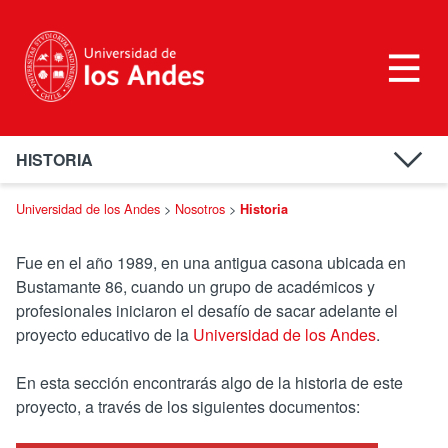
HISTORIA
Profesores Eméritos y Doctores Honoris Causa
Universidad de los Andes
>
Nosotros
>
Historia
Videos históricos
Fue en el año 1989, en una antigua casona ubicada en
Hitos
Bustamante 86, cuando un grupo de académicos y
profesionales iniciaron el desafío de sacar adelante el
Memoria Anual
proyecto educativo de la
Universidad de los Andes
.
Revista Campus UANDES
En esta sección encontrarás algo de la historia de este
proyecto, a través de los siguientes documentos: