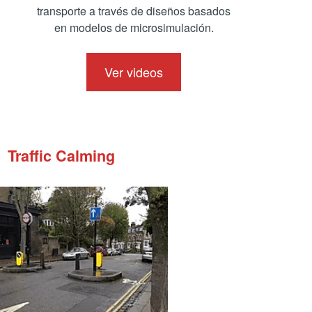
or estudiantes UANDES
transporte a través de diseños basados
en modelos de microsimulación.
Ver videos
Traffic Calming