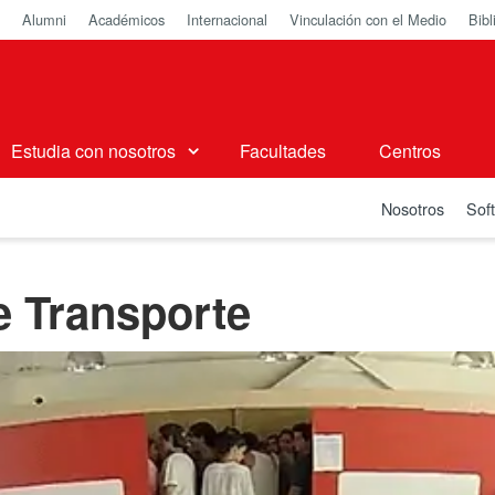
Alumni
Académicos
Internacional
Vinculación con el Medio
Bibl
Estudia con nosotros
Facultades
Centros
Nosotros
Sof
e Transporte