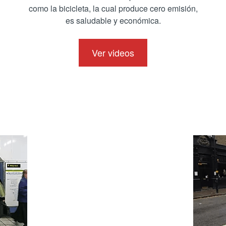
ransporte – Neoparaderos elaborado p
como la bicicleta, la cual produce cero emisión,
es saludable y económica.
Ver videos