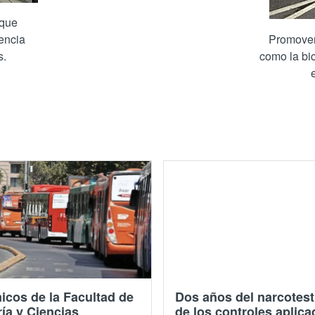
 que
iencia
Promover 
s.
como la bic
po Get – En Congreso PANAM 2014, E
cos de la Facultad de
Dos años del narcotest
ría y Ciencias
de los controles aplica