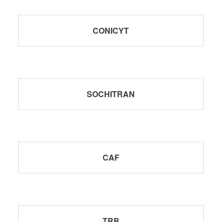
CONICYT
SOCHITRAN
EV – Modelación y diseño de infraestruc
público
CAF
TRB