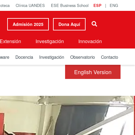
ioteca
Clínica UANDES
ESE Business School
|
ENG
ESP
Admisión 2025
Dona Aquí
Extensión
Investigación
Innovación
tware
Docencia
Investigación
Observatorio
Contacto
English Version