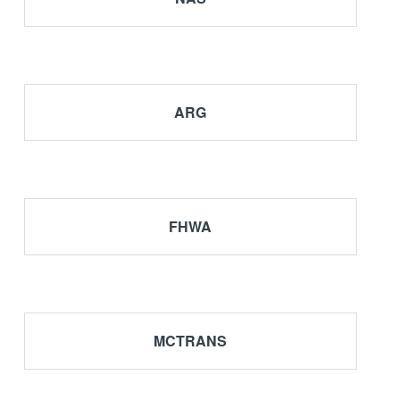
ARG
FHWA
 de tránsito
MCTRANS