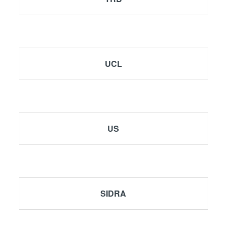
UCL
US
rioridades a Bus – Ingeniería y gestión
SIDRA