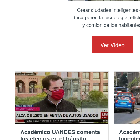
Crear ciudades inteligentes
incorporen la tecnología, efic
y comfort de los habitante
Equi
Ver Video
Académico UANDES comenta
Académi
los efectos en el tránsito
Ingenie