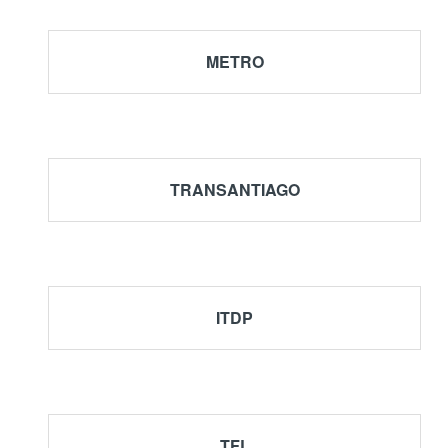
METRO
TRANSANTIAGO
Estudio sobre las EP
ITDP
TFL