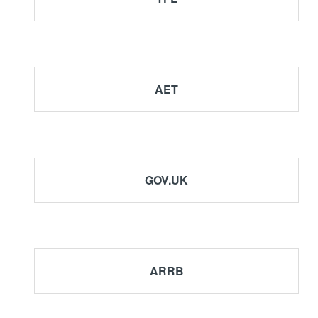
AET
GOV.UK
Manual de P
ARRB