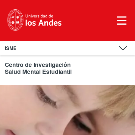
ISME
Equipo
Centro de Investigación
Salud Mental Estudiantil
Nosotros
Áreas de Investigación
Proyectos
Publicaciones
Noticias
Contacto