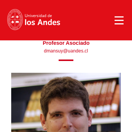
>
Daniel Mansuy Huerta
Daniel Mansuy Huerta
Profesor Asociado
dmansuy@uandes.cl