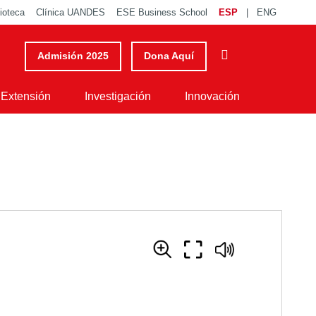
lioteca
Clínica UANDES
ESE Business School
ESP
|
ENG
 Constitución anterior
El Proyecto de Constitución Explicado
Admisión 2025
Dona Aquí
Extensión
Investigación
Innovación