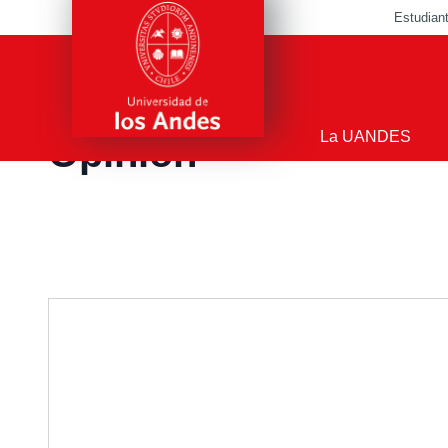
Estudian
POLIS
>
Polis
>
Opinión
La UANDES
Opinión