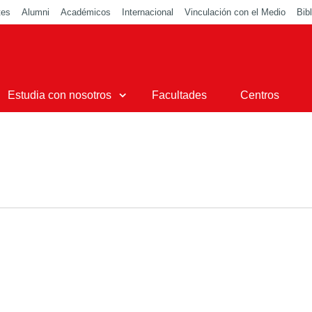
tes
Alumni
Académicos
Internacional
Vinculación con el Medio
Bib
Opinión
El Proyecto de
Estudia con nosotros
Facultades
Centros