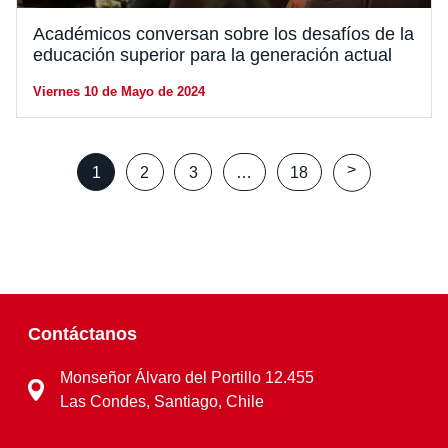
Académicos conversan sobre los desafíos de la
educación superior para la generación actual
Viernes 10 de Mayo de 2024
Posts
>
1
2
3
…
18
pagination
Contáctanos
Monseñor Álvaro del Portillo 12.455
Las Condes, Santiago, Chile