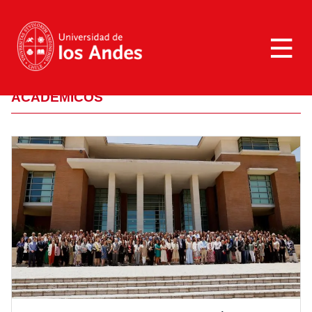
NOTICIAS
Marca UANDES
ACADÉMICOS
Galerías
Revista Campus UANDES
Contáctanos