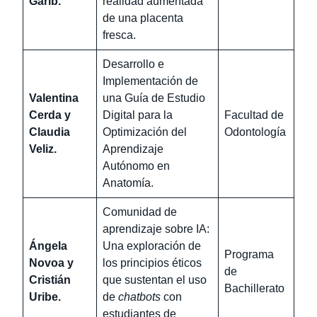
Garib.
realidad aumentada
de una placenta
fresca.
Desarrollo e
Implementación de
Valentina
una Guía de Estudio
Cerda y
Digital para la
Facultad de
Claudia
Optimización del
Odontología
Veliz.
Aprendizaje
Autónomo en
Anatomía.
Comunidad de
aprendizaje sobre IA:
Ángela
Una exploración de
Programa
Novoa y
los principios éticos
de
Cristián
que sustentan el uso
Bachillerato
Uribe.
de
chatbots
con
estudiantes de