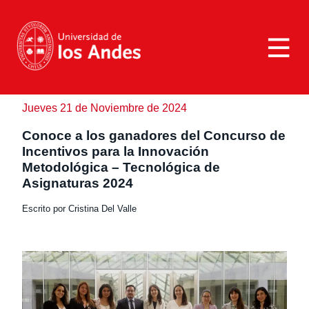
NOTICIAS
>
Noticias
>
Conoce a los ganadores del Concurso de Incentivos
para la Innovación Metodológica – Tecnológica de
Marca UANDES
Asignaturas 2024
Jueves 21 de Noviembre de 2024
Galerías
Conoce a los ganadores del Concurso de
Revista Campus UANDES
Incentivos para la Innovación
Contáctanos
Metodológica – Tecnológica de
Asignaturas 2024
Escrito por Cristina Del Valle