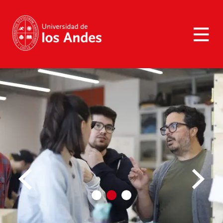
>
Académicos
>
Dirección de Docencia
DIRECCIÓN DE DOCENCIA
Subdirección de Innovación y Tecnología | CID