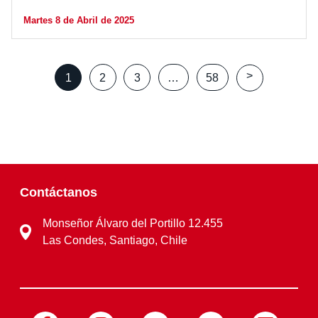
Martes 8 de Abril de 2025
Posts
>
1
2
3
…
58
pagination
Contáctanos
Monseñor Álvaro del Portillo 12.455
Las Condes, Santiago, Chile