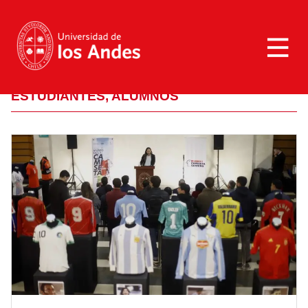
NOTICIAS
Marca UANDES
ESTUDIANTES, ALUMNOS
Galerías
Revista Campus UANDES
Contáctanos