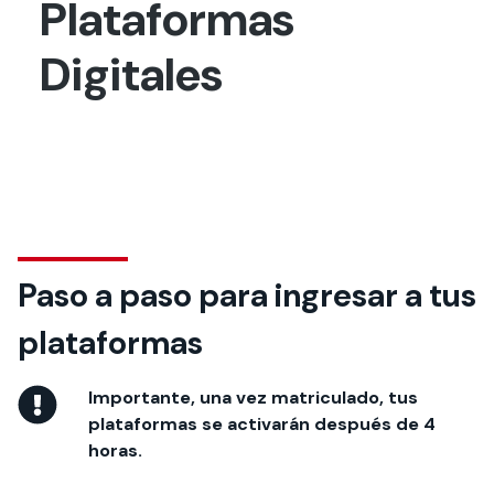
Plataformas
Actividades y
Programas de
interesar:
2025
vinculación con la
cursos
intercambio
sociedad
Digitales
Especialidades y
Servicios y apoyos
Extensión Cultural
estadías
Te puede
Explora el campus
Noticias
Te puede interesar:
Filantropía y Donaciones
Te puede
International
Facultades
interesar:
Uandes
estudiantiles
interesar:
students
Paso a paso para ingresar a tus
plataformas
Importante, una vez matriculado, tus
plataformas se activarán después de 4
horas.